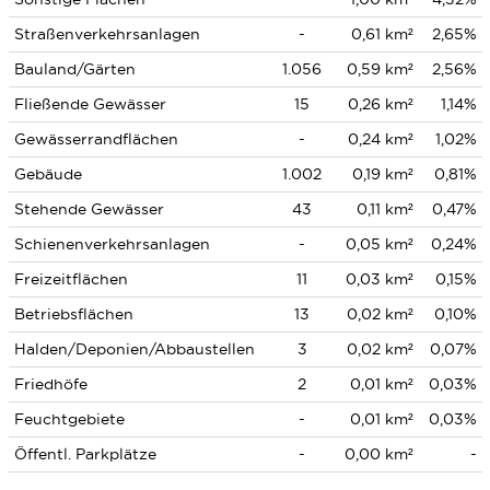
Straßenverkehrsanlagen
-
0,61 km²
2,65%
Bauland/Gärten
1.056
0,59 km²
2,56%
Fließende Gewässer
15
0,26 km²
1,14%
Gewässerrandflächen
-
0,24 km²
1,02%
Gebäude
1.002
0,19 km²
0,81%
Stehende Gewässer
43
0,11 km²
0,47%
Schienenverkehrsanlagen
-
0,05 km²
0,24%
Freizeitflächen
11
0,03 km²
0,15%
Betriebsflächen
13
0,02 km²
0,10%
Halden/Deponien/Abbaustellen
3
0,02 km²
0,07%
Friedhöfe
2
0,01 km²
0,03%
Feuchtgebiete
-
0,01 km²
0,03%
Öffentl. Parkplätze
-
0,00 km²
-