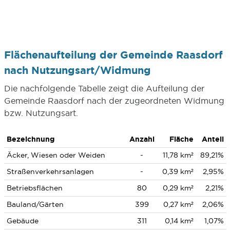
Flächenaufteilung der Gemeinde Raasdorf
nach Nutzungsart/Widmung
Die nachfolgende Tabelle zeigt die Aufteilung der
Gemeinde Raasdorf nach der zugeordneten Widmung
bzw. Nutzungsart.
Bezeichnung
Anzahl
Fläche
Anteil
Äcker, Wiesen oder Weiden
-
11,78 km²
89,21%
Straßenverkehrsanlagen
-
0,39 km²
2,95%
Betriebsflächen
80
0,29 km²
2,21%
Bauland/Gärten
399
0,27 km²
2,06%
Gebäude
311
0,14 km²
1,07%