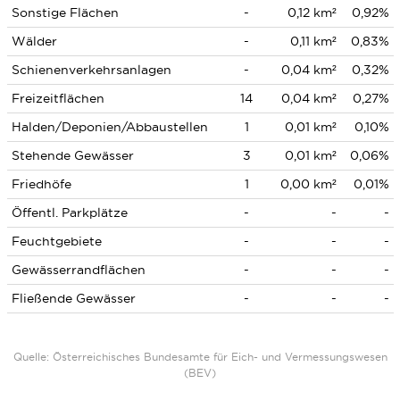
Sonstige Flächen
-
0,12 km²
0,92%
Wälder
-
0,11 km²
0,83%
Schienenverkehrsanlagen
-
0,04 km²
0,32%
Freizeitflächen
14
0,04 km²
0,27%
Halden/Deponien/Abbaustellen
1
0,01 km²
0,10%
Stehende Gewässer
3
0,01 km²
0,06%
Friedhöfe
1
0,00 km²
0,01%
Öffentl. Parkplätze
-
-
-
Feuchtgebiete
-
-
-
Gewässerrandflächen
-
-
-
Fließende Gewässer
-
-
-
Quelle: Österreichisches Bundesamte für Eich- und Vermessungswesen
(BEV)