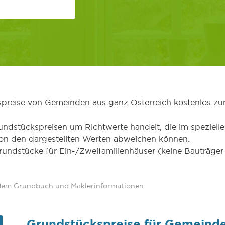
kspreise von Gemeinden aus ganz Österreich kostenlos zu
undstückspreisen um Richtwerte handelt, die im speziellen
von den dargestellten Werten abweichen können.
Grundstücke für Ein-/Zweifamilienhäuser (keine Bauträg
 dem Grundbuch und Maklerinformationen
Grundstückspreise für Gemeind