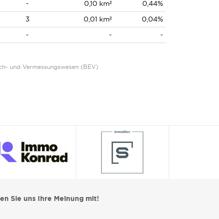
-
0,10 km²
0,44%
3
0,01 km²
0,04%
-
-
-
Eich- und Vermessungswesen (BEV)
len Sie uns Ihre Meinung mit!