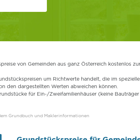
kspreise von Gemeinden aus ganz Österreich kostenlos zu
undstückspreisen um Richtwerte handelt, die im speziellen
von den dargestellten Werten abweichen können.
Grundstücke für Ein-/Zweifamilienhäuser (keine Bauträg
 dem Grundbuch und Maklerinformationen
Grundstückspreise für Gemeind