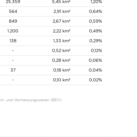
25.359
5,45 km²
1,20%
564
2,91 km²
0,64%
849
2,67 km²
0,59%
1.200
2,22 km²
0,49%
138
1,33 km²
0,29%
-
0,52 km²
0,12%
-
0,28 km²
0,06%
37
0,18 km²
0,04%
-
0,10 km²
0,02%
Eich- und Vermessungswesen (BEV)