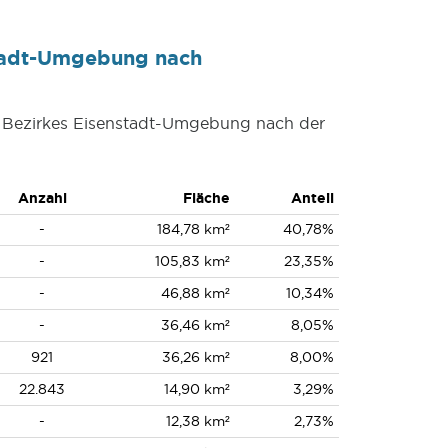
stadt-Umgebung nach
es Bezirkes Eisenstadt-Umgebung nach der
Anzahl
Fläche
Anteil
-
184,78 km²
40,78%
-
105,83 km²
23,35%
-
46,88 km²
10,34%
-
36,46 km²
8,05%
921
36,26 km²
8,00%
22.843
14,90 km²
3,29%
-
12,38 km²
2,73%