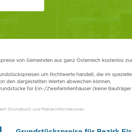
kspreise von Gemeinden aus ganz Österreich kostenlos zu
undstückspreisen um Richtwerte handelt, die im speziellen
von den dargestellten Werten abweichen können.
Grundstücke für Ein-/Zweifamilienhäuser (keine Bauträg
 dem Grundbuch und Maklerinformationen
Grundstückspreise für Bezirk E