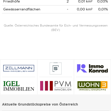
Friedhöfe
2
0,01 km²
0,03%
Gewässerrandflächen
-
0,00 km²
0,01%
Quelle: Österreichisches Bundesamte für Eich- und Vermessungswesen
(BEV)
Aktuelle Grundstückspreise von Österreich