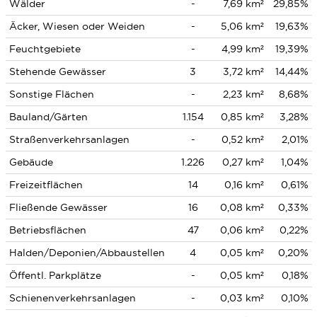
Wälder
-
7,69 km²
29,85%
Äcker, Wiesen oder Weiden
-
5,06 km²
19,63%
Feuchtgebiete
-
4,99 km²
19,39%
Stehende Gewässer
3
3,72 km²
14,44%
Sonstige Flächen
-
2,23 km²
8,68%
Bauland/Gärten
1.154
0,85 km²
3,28%
Straßenverkehrsanlagen
-
0,52 km²
2,01%
Gebäude
1.226
0,27 km²
1,04%
Freizeitflächen
14
0,16 km²
0,61%
Fließende Gewässer
16
0,08 km²
0,33%
Betriebsflächen
47
0,06 km²
0,22%
Halden/Deponien/Abbaustellen
4
0,05 km²
0,20%
Öffentl. Parkplätze
-
0,05 km²
0,18%
Schienenverkehrsanlagen
-
0,03 km²
0,10%