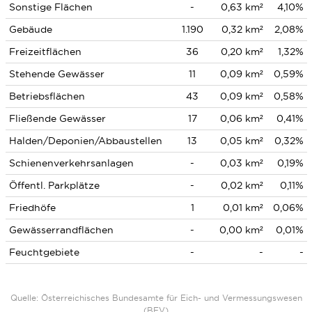
Sonstige Flächen
-
0,63 km²
4,10%
Gebäude
1.190
0,32 km²
2,08%
Freizeitflächen
36
0,20 km²
1,32%
Stehende Gewässer
11
0,09 km²
0,59%
Betriebsflächen
43
0,09 km²
0,58%
Fließende Gewässer
17
0,06 km²
0,41%
Halden/Deponien/Abbaustellen
13
0,05 km²
0,32%
Schienenverkehrsanlagen
-
0,03 km²
0,19%
Öffentl. Parkplätze
-
0,02 km²
0,11%
Friedhöfe
1
0,01 km²
0,06%
Gewässerrandflächen
-
0,00 km²
0,01%
Feuchtgebiete
-
-
-
Quelle: Österreichisches Bundesamte für Eich- und Vermessungswesen
(BEV)