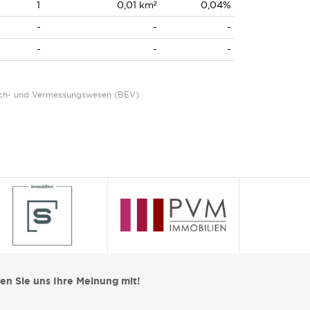
1
0,01 km²
0,04%
-
-
-
-
-
-
Eich- und Vermessungswesen (BEV)
len Sie uns Ihre Meinung mit!