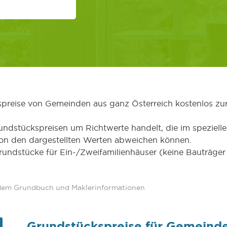
kspreise von Gemeinden aus ganz Österreich kostenlos zu
undstückspreisen um Richtwerte handelt, die im speziellen
von den dargestellten Werten abweichen können.
Grundstücke für Ein-/Zweifamilienhäuser (keine Bauträg
 dem Grundbuch und Maklerinformationen
Grundstückspreise für Gemeind