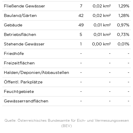
Fließende Gewässer
7
0,02 km²
1,29%
Bauland/Gärten
42
0,02 km²
1,28%
Gebäude
49
0,01 km²
0,97%
Betriebsflächen
5
0,01 km²
0,73%
Stehende Gewässer
1
0,00 km²
0,01%
Friedhöfe
-
-
-
Freizeitflächen
-
-
-
Halden/Deponien/Abbaustellen
-
-
-
Öffentl. Parkplätze
-
-
-
Feuchtgebiete
-
-
-
Gewässerrandflächen
-
-
-
Quelle: Österreichisches Bundesamte für Eich- und Vermessungswesen
(BEV)