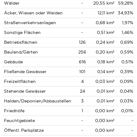
Wälder
-
20,55 km²
59,28%
Äcker, Wiesen oder Weiden
-
12,11 km²
34,93%
Straßenverkehrsanlagen
-
0,68 km²
1,97%
Sonstige Flächen
-
0,51 km²
1,46%
Betriebsflächen
126
0,24 km²
0,69%
Bauland/Gärten
256
0,20 km²
0,59%
Gebäude
616
0,18 km²
0,51%
Fließende Gewässer
101
0,14 km²
0,39%
Freizeitflächen
4
0,03 km²
0,09%
Stehende Gewässer
24
0,01 km²
0,04%
Halden/Deponien/Abbaustellen
3
0,01 km²
0,03%
Friedhöfe
1
0,00 km²
0,01%
Feuchtgebiete
-
0,00 km²
-
Öffentl. Parkplätze
-
0,00 km²
-