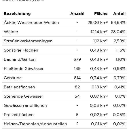
Bezeichnung
Anzahl
Fläche
Anteil
Äcker, Wiesen oder Weiden
-
28,00 km²
64,64%
Wälder
-
12,14 km²
28,04%
Straßenverkehrsanlagen
-
1,12 km²
2,59%
Sonstige Flächen
-
0,49 km²
1,13%
Bauland/Gärten
679
0,48 km²
1,10%
Fließende Gewässer
149
0,43 km²
0,98%
Gebäude
814
0,34 km²
0,79%
Betriebsflächen
82
0,18 km²
0,41%
Stehende Gewässer
54
0,07 km²
0,17%
Gewässerrandflächen
-
0,03 km²
0,07%
Freizeitflächen
5
0,02 km²
0,05%
Halden/Deponien/Abbaustellen
2
0,01 km²
0,02%