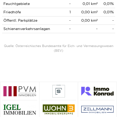
Feuchtgebiete
-
0,01 km²
0,01%
Friedhöfe
1
0,00 km²
0,01%
Öffentl. Parkplätze
-
0,00 km²
-
Schienenverkehrsanlagen
-
-
-
Quelle: Österreichisches Bundesamte für Eich- und Vermessungswesen
(BEV)