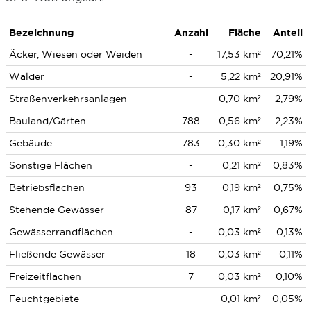
Bezeichnung
Anzahl
Fläche
Anteil
Äcker, Wiesen oder Weiden
-
17,53 km²
70,21%
Wälder
-
5,22 km²
20,91%
Straßenverkehrsanlagen
-
0,70 km²
2,79%
Bauland/Gärten
788
0,56 km²
2,23%
Gebäude
783
0,30 km²
1,19%
Sonstige Flächen
-
0,21 km²
0,83%
Betriebsflächen
93
0,19 km²
0,75%
Stehende Gewässer
87
0,17 km²
0,67%
Gewässerrandflächen
-
0,03 km²
0,13%
Fließende Gewässer
18
0,03 km²
0,11%
Freizeitflächen
7
0,03 km²
0,10%
Feuchtgebiete
-
0,01 km²
0,05%