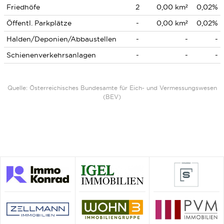
Friedhöfe
2
0,00 km²
0,02%
Öffentl. Parkplätze
-
0,00 km²
0,02%
Halden/Deponien/Abbaustellen
-
-
-
Schienenverkehrsanlagen
-
-
-
Quelle: Österreichisches Bundesamte für Eich- und Vermessungswesen
(BEV)