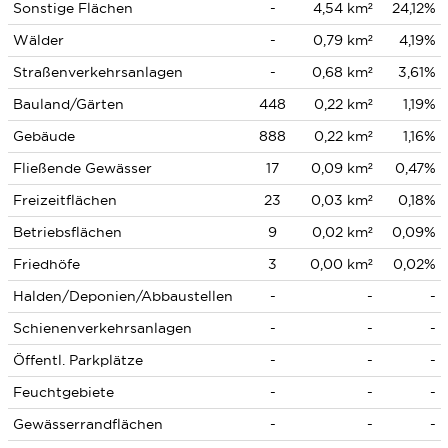
Sonstige Flächen
-
4,54 km²
24,12%
Wälder
-
0,79 km²
4,19%
Straßenverkehrsanlagen
-
0,68 km²
3,61%
Bauland/Gärten
448
0,22 km²
1,19%
Gebäude
888
0,22 km²
1,16%
Fließende Gewässer
17
0,09 km²
0,47%
Freizeitflächen
23
0,03 km²
0,18%
Betriebsflächen
9
0,02 km²
0,09%
Friedhöfe
3
0,00 km²
0,02%
Halden/Deponien/Abbaustellen
-
-
-
Schienenverkehrsanlagen
-
-
-
Öffentl. Parkplätze
-
-
-
Feuchtgebiete
-
-
-
Gewässerrandflächen
-
-
-