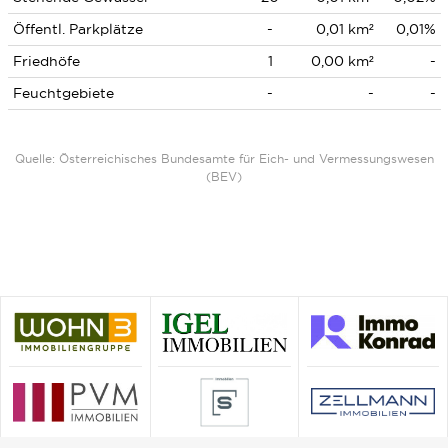
Öffentl. Parkplätze
-
0,01 km²
0,01%
Friedhöfe
1
0,00 km²
-
Feuchtgebiete
-
-
-
Quelle: Österreichisches Bundesamte für Eich- und Vermessungswesen
(BEV)