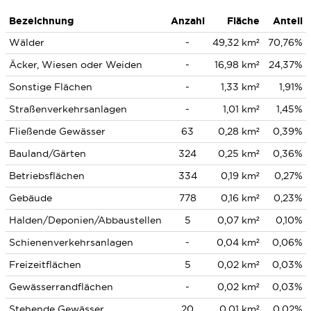
Bezeichnung
Anzahl
Fläche
Anteil
Wälder
-
49,32 km²
70,76%
Äcker, Wiesen oder Weiden
-
16,98 km²
24,37%
Sonstige Flächen
-
1,33 km²
1,91%
Straßenverkehrsanlagen
-
1,01 km²
1,45%
Fließende Gewässer
63
0,28 km²
0,39%
Bauland/Gärten
324
0,25 km²
0,36%
Betriebsflächen
334
0,19 km²
0,27%
Gebäude
778
0,16 km²
0,23%
Halden/Deponien/Abbaustellen
5
0,07 km²
0,10%
Schienenverkehrsanlagen
-
0,04 km²
0,06%
Freizeitflächen
5
0,02 km²
0,03%
Gewässerrandflächen
-
0,02 km²
0,03%
Stehende Gewässer
20
0,01 km²
0,02%