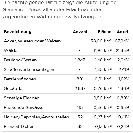
Die nachfolgende Tabelle zeigt die Aufteilung der
Gemeinde Purgstall an der Erlauf nach der
zugeordneten Widmung bzw. Nutzungsart.
Bezeichnung
Anzahl
Fläche
Anteil
Äcker, Wiesen oder Weiden
-
38,00 km²
67,94%
Wälder
-
11,94 km²
21,35%
Bauland/Gärten
1.847
1,48 km²
2,64%
Straßenverkehrsanlagen
-
1,35 km²
2,41%
Betriebsflächen
891
0,91 km²
1,62%
Gebäude
2.637
0,76 km²
1,36%
Sonstige Flächen
-
0,50 km²
0,89%
Fließende Gewässer
115
0,36 km²
0,65%
Halden/Deponien/Abbaustellen
32
0,23 km²
0,41%
Freizeitflächen
32
0,13 km²
0,24%