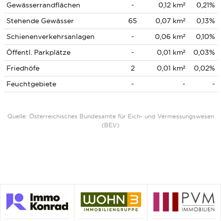
Gewässerrandflächen
-
0,12 km²
0,21%
Stehende Gewässer
65
0,07 km²
0,13%
Schienenverkehrsanlagen
-
0,06 km²
0,10%
Öffentl. Parkplätze
-
0,01 km²
0,03%
Friedhöfe
2
0,01 km²
0,02%
Feuchtgebiete
-
-
-
Quelle: Österreichisches Bundesamte für Eich- und Vermessungswesen
(BEV)