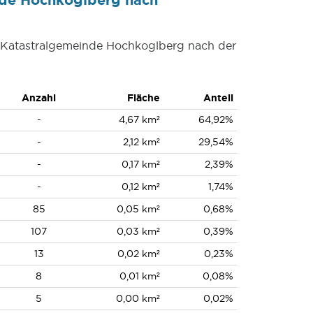
r Katastralgemeinde Hochkoglberg nach der
Anzahl
Fläche
Anteil
-
4,67 km²
64,92%
-
2,12 km²
29,54%
-
0,17 km²
2,39%
-
0,12 km²
1,74%
85
0,05 km²
0,68%
107
0,03 km²
0,39%
13
0,02 km²
0,23%
8
0,01 km²
0,08%
5
0,00 km²
0,02%