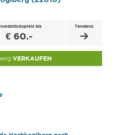
rundstückspreis bis
Tendenz
€ 60.-
VERKAUFEN
berg
e
nde Hochkoglberg nach