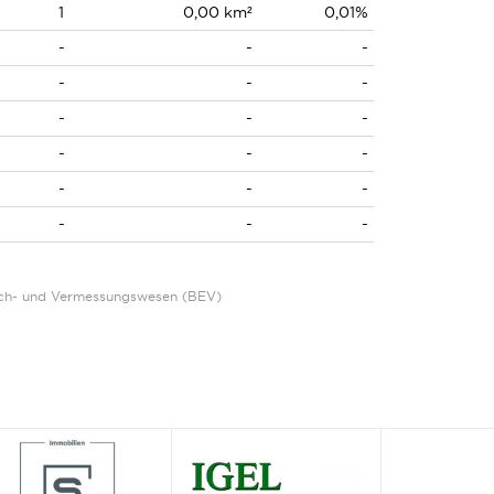
1
0,00 km²
0,01%
-
-
-
-
-
-
-
-
-
-
-
-
-
-
-
-
-
-
Eich- und Vermessungswesen (BEV)