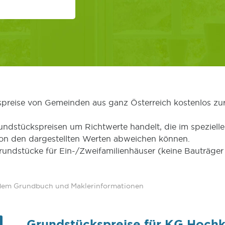
kspreise von Gemeinden aus ganz Österreich kostenlos zu
undstückspreisen um Richtwerte handelt, die im speziellen
von den dargestellten Werten abweichen können.
Grundstücke für Ein-/Zweifamilienhäuser (keine Bauträg
 dem Grundbuch und Maklerinformationen
Grundstückspreise für KG Hoch