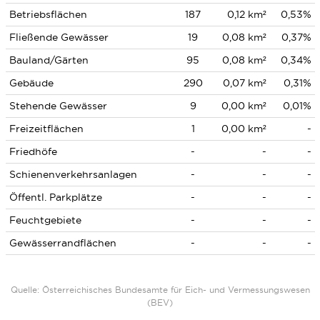
Betriebsflächen
187
0,12 km²
0,53%
Fließende Gewässer
19
0,08 km²
0,37%
Bauland/Gärten
95
0,08 km²
0,34%
Gebäude
290
0,07 km²
0,31%
Stehende Gewässer
9
0,00 km²
0,01%
Freizeitflächen
1
0,00 km²
-
Friedhöfe
-
-
-
Schienenverkehrsanlagen
-
-
-
Öffentl. Parkplätze
-
-
-
Feuchtgebiete
-
-
-
Gewässerrandflächen
-
-
-
Quelle: Österreichisches Bundesamte für Eich- und Vermessungswesen
(BEV)