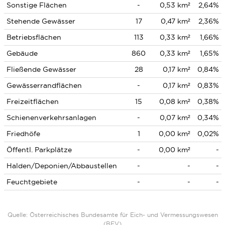
Sonstige Flächen
-
0,53 km²
2,64%
Stehende Gewässer
17
0,47 km²
2,36%
Betriebsflächen
113
0,33 km²
1,66%
Gebäude
860
0,33 km²
1,65%
Fließende Gewässer
28
0,17 km²
0,84%
Gewässerrandflächen
-
0,17 km²
0,83%
Freizeitflächen
15
0,08 km²
0,38%
Schienenverkehrsanlagen
-
0,07 km²
0,34%
Friedhöfe
1
0,00 km²
0,02%
Öffentl. Parkplätze
-
0,00 km²
-
Halden/Deponien/Abbaustellen
-
-
-
Feuchtgebiete
-
-
-
Quelle: Österreichisches Bundesamte für Eich- und Vermessungswesen
(BEV)