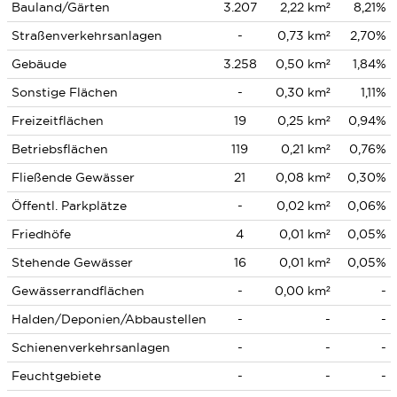
Bauland/Gärten
3.207
2,22 km²
8,21%
Straßenverkehrsanlagen
-
0,73 km²
2,70%
Gebäude
3.258
0,50 km²
1,84%
Sonstige Flächen
-
0,30 km²
1,11%
Freizeitflächen
19
0,25 km²
0,94%
Betriebsflächen
119
0,21 km²
0,76%
Fließende Gewässer
21
0,08 km²
0,30%
Öffentl. Parkplätze
-
0,02 km²
0,06%
Friedhöfe
4
0,01 km²
0,05%
Stehende Gewässer
16
0,01 km²
0,05%
Gewässerrandflächen
-
0,00 km²
-
Halden/Deponien/Abbaustellen
-
-
-
Schienenverkehrsanlagen
-
-
-
Feuchtgebiete
-
-
-