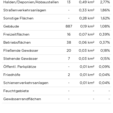
Halden/Deponien/Abbaustellen
13
0,49 km²
2,77%
Straßenverkehrsanlagen
-
0,33 km²
1,86%
Sonstige Flächen
-
0,28 km²
1,62%
Gebäude
887
0,19 km²
1,08%
Freizeitflächen
16
0,07 km²
0,39%
Betriebsflächen
38
0,06 km²
0,37%
Fließende Gewässer
20
0,03 km²
0,18%
Stehende Gewässer
7
0,03 km²
0,15%
Öffentl. Parkplätze
-
0,01 km²
0,09%
Friedhöfe
2
0,01 km²
0,04%
Schienenverkehrsanlagen
-
0,01 km²
0,04%
Feuchtgebiete
-
-
-
Gewässerrandflächen
-
-
-