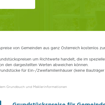
kspreise von Gemeinden aus ganz Österreich kostenlos zu
undstückspreisen um Richtwerte handelt, die im speziellen
von den dargestellten Werten abweichen können.
Grundstücke für Ein-/Zweifamilienhäuser (keine Bauträg
 dem Grundbuch und Maklerinformationen
Grundstückspreise für Gemeind