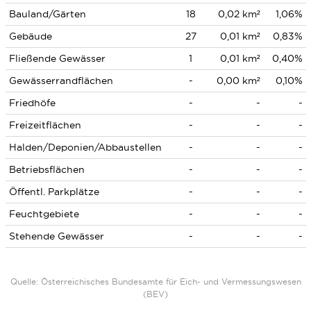
Bauland/Gärten
18
0,02 km²
1,06%
Gebäude
27
0,01 km²
0,83%
Fließende Gewässer
1
0,01 km²
0,40%
Gewässerrandflächen
-
0,00 km²
0,10%
Friedhöfe
-
-
-
Freizeitflächen
-
-
-
Halden/Deponien/Abbaustellen
-
-
-
Betriebsflächen
-
-
-
Öffentl. Parkplätze
-
-
-
Feuchtgebiete
-
-
-
Stehende Gewässer
-
-
-
Quelle: Österreichisches Bundesamte für Eich- und Vermessungswesen
(BEV)