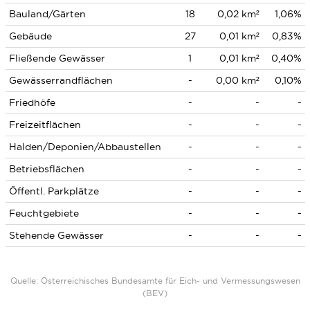
Bauland/Gärten
18
0,02 km²
1,06%
Gebäude
27
0,01 km²
0,83%
Fließende Gewässer
1
0,01 km²
0,40%
Gewässerrandflächen
-
0,00 km²
0,10%
Friedhöfe
-
-
-
Freizeitflächen
-
-
-
Halden/Deponien/Abbaustellen
-
-
-
Betriebsflächen
-
-
-
Öffentl. Parkplätze
-
-
-
Feuchtgebiete
-
-
-
Stehende Gewässer
-
-
-
Quelle: Österreichisches Bundesamte für Eich- und Vermessungswesen
(BEV)