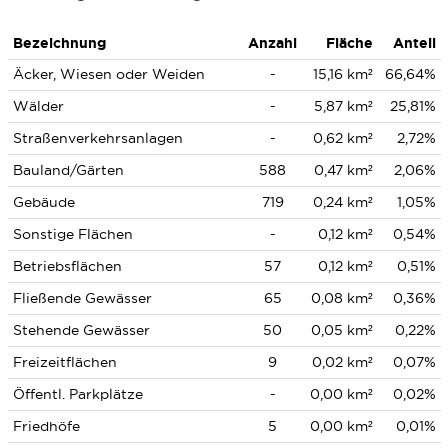
Bezeichnung
Anzahl
Fläche
Anteil
Äcker, Wiesen oder Weiden
-
15,16 km²
66,64%
Wälder
-
5,87 km²
25,81%
Straßenverkehrsanlagen
-
0,62 km²
2,72%
Bauland/Gärten
588
0,47 km²
2,06%
Gebäude
719
0,24 km²
1,05%
Sonstige Flächen
-
0,12 km²
0,54%
Betriebsflächen
57
0,12 km²
0,51%
Fließende Gewässer
65
0,08 km²
0,36%
Stehende Gewässer
50
0,05 km²
0,22%
Freizeitflächen
9
0,02 km²
0,07%
Öffentl. Parkplätze
-
0,00 km²
0,02%
Friedhöfe
5
0,00 km²
0,01%