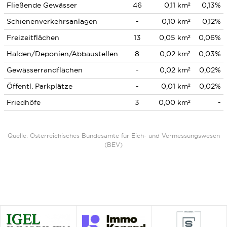
Fließende Gewässer
46
0,11 km²
0,13%
Schienenverkehrsanlagen
-
0,10 km²
0,12%
Freizeitflächen
13
0,05 km²
0,06%
Halden/Deponien/Abbaustellen
8
0,02 km²
0,03%
Gewässerrandflächen
-
0,02 km²
0,02%
Öffentl. Parkplätze
-
0,01 km²
0,02%
Friedhöfe
3
0,00 km²
-
Quelle: Österreichisches Bundesamte für Eich- und Vermessungswesen
(BEV)