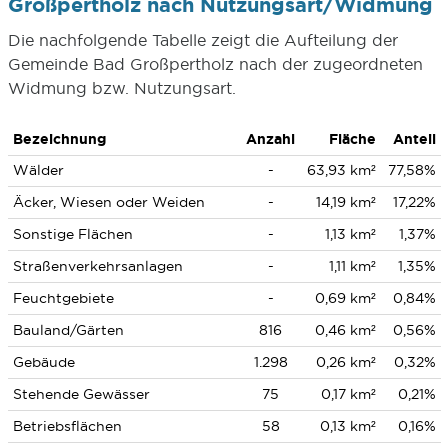
Großpertholz nach Nutzungsart/Widmung
Die nachfolgende Tabelle zeigt die Aufteilung der
Gemeinde Bad Großpertholz nach der zugeordneten
Widmung bzw. Nutzungsart.
Bezeichnung
Anzahl
Fläche
Anteil
Wälder
-
63,93 km²
77,58%
Äcker, Wiesen oder Weiden
-
14,19 km²
17,22%
Sonstige Flächen
-
1,13 km²
1,37%
Straßenverkehrsanlagen
-
1,11 km²
1,35%
Feuchtgebiete
-
0,69 km²
0,84%
Bauland/Gärten
816
0,46 km²
0,56%
Gebäude
1.298
0,26 km²
0,32%
Stehende Gewässer
75
0,17 km²
0,21%
Betriebsflächen
58
0,13 km²
0,16%