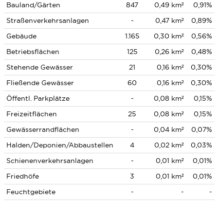
Bauland/Gärten
847
0,49 km²
0,91%
Straßenverkehrsanlagen
-
0,47 km²
0,89%
Gebäude
1.165
0,30 km²
0,56%
Betriebsflächen
125
0,26 km²
0,48%
Stehende Gewässer
21
0,16 km²
0,30%
Fließende Gewässer
60
0,16 km²
0,30%
Öffentl. Parkplätze
-
0,08 km²
0,15%
Freizeitflächen
25
0,08 km²
0,15%
Gewässerrandflächen
-
0,04 km²
0,07%
Halden/Deponien/Abbaustellen
4
0,02 km²
0,03%
Schienenverkehrsanlagen
-
0,01 km²
0,01%
Friedhöfe
3
0,01 km²
0,01%
Feuchtgebiete
-
-
-