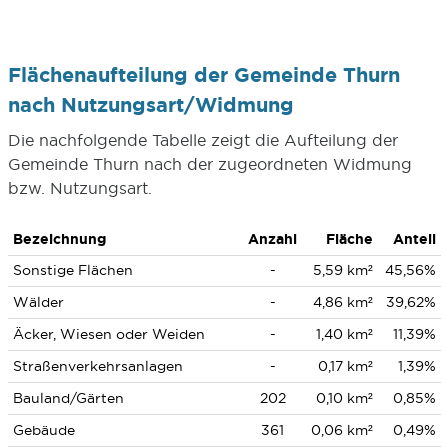
Flächenaufteilung der Gemeinde Thurn
nach Nutzungsart/Widmung
Die nachfolgende Tabelle zeigt die Aufteilung der
Gemeinde Thurn nach der zugeordneten Widmung
bzw. Nutzungsart.
Bezeichnung
Anzahl
Fläche
Anteil
Sonstige Flächen
-
5,59 km²
45,56%
Wälder
-
4,86 km²
39,62%
Äcker, Wiesen oder Weiden
-
1,40 km²
11,39%
Straßenverkehrsanlagen
-
0,17 km²
1,39%
Bauland/Gärten
202
0,10 km²
0,85%
Gebäude
361
0,06 km²
0,49%