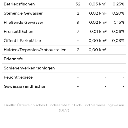
Betriebsflächen
32
0,03 km²
0,25%
Stehende Gewässer
2
0,02 km²
0,20%
Fließende Gewässer
9
0,02 km²
0,15%
Freizeitflächen
7
0,01 km²
0,06%
Öffentl. Parkplätze
-
0,00 km²
0,03%
Halden/Deponien/Abbaustellen
2
0,00 km²
-
Friedhöfe
-
-
-
Schienenverkehrsanlagen
-
-
-
Feuchtgebiete
-
-
-
Gewässerrandflächen
-
-
-
Quelle: Österreichisches Bundesamte für Eich- und Vermessungswesen
(BEV)