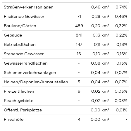
Straßenverkehrsanlagen
-
0,46 km²
0,74%
Fließende Gewässer
71
0,28 km²
0,46%
Bauland/Gärten
489
0,20 km²
0,32%
Gebäude
841
0,13 km²
0,22%
Betriebsflächen
147
0,11 km²
0,18%
Stehende Gewässer
16
0,10 km²
0,16%
Gewässerrandflächen
-
0,08 km²
0,13%
Schienenverkehrsanlagen
-
0,04 km²
0,07%
Halden/Deponien/Abbaustellen
5
0,04 km²
0,07%
Freizeitflächen
9
0,02 km²
0,03%
Feuchtgebiete
-
0,02 km²
0,03%
Öffentl. Parkplätze
-
0,00 km²
0,01%
Friedhöfe
4
0,00 km²
-