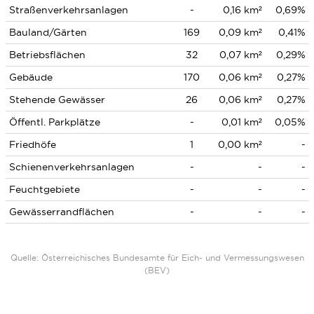
Straßenverkehrsanlagen
-
0,16 km²
0,69%
Bauland/Gärten
169
0,09 km²
0,41%
Betriebsflächen
32
0,07 km²
0,29%
Gebäude
170
0,06 km²
0,27%
Stehende Gewässer
26
0,06 km²
0,27%
Öffentl. Parkplätze
-
0,01 km²
0,05%
Friedhöfe
1
0,00 km²
-
Schienenverkehrsanlagen
-
-
-
Feuchtgebiete
-
-
-
Gewässerrandflächen
-
-
-
Quelle: Österreichisches Bundesamte für Eich- und Vermessungswesen
(BEV)