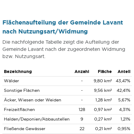
Flächenaufteilung der Gemeinde Lavant
nach Nutzungsart/Widmung
Die nachfolgende Tabelle zeigt die Aufteilung der
Gemeinde Lavant nach der zugeordneten Widmung
bzw. Nutzungsart.
Bezeichnung
Anzahl
Fläche
Anteil
Wälder
-
9,80 km²
43,47%
Sonstige Flächen
-
9,56 km²
42,41%
Äcker, Wiesen oder Weiden
-
1,28 km²
5,67%
Freizeitflächen
128
0,97 km²
4,31%
Halden/Deponien/Abbaustellen
9
0,27 km²
1,21%
Fließende Gewässer
22
0,21 km²
0,95%