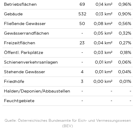
Betriebsflächen
69
0,14 km²
0,96%
Gebäude
532
0,13 km²
0,90%
Fließende Gewässer
50
0,08 km²
0,56%
Gewässerrandflächen
-
0,05 km²
0,32%
Freizeitflächen
23
0,04 km²
0,27%
Öffentl. Parkplätze
-
0,03 km²
0,18%
Schienenverkehrsanlagen
-
0,01 km²
0,06%
Stehende Gewässer
4
0,01 km²
0,04%
Friedhöfe
3
0,00 km²
0,01%
Halden/Deponien/Abbaustellen
-
-
-
Feuchtgebiete
-
-
-
Quelle: Österreichisches Bundesamte für Eich- und Vermessungswesen
(BEV)