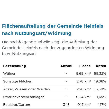
Flächenaufteilung der Gemeinde Heinfels
nach Nutzungsart/Widmung
Die nachfolgende Tabelle zeigt die Aufteilung der
Gemeinde Heinfels nach der zugeordneten Widmung
bzw. Nutzungsart.
Bezeichnung
Anzahl
Fläche
Anteil
Wälder
-
8,65 km²
59,32%
Sonstige Flächen
-
2,78 km²
19,06%
Äcker, Wiesen oder Weiden
-
2,26 km²
15,50%
Straßenverkehrsanlagen
-
0,24 km²
1,65%
Bauland/Gärten
346
0,17 km²
1,17%