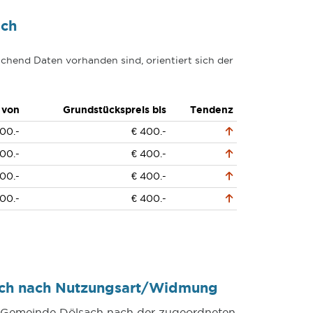
ach
chend Daten vorhanden sind, orientiert sich der
 von
Grundstückspreis bis
Tendenz
00.-
€ 400.-
00.-
€ 400.-
00.-
€ 400.-
00.-
€ 400.-
ach nach Nutzungsart/Widmung
er Gemeinde Dölsach nach der zugeordneten