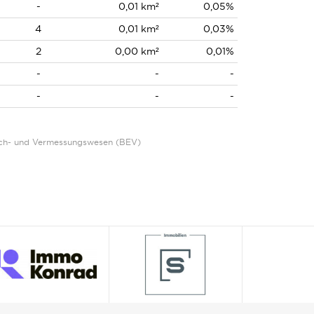
-
0,01 km²
0,05%
4
0,01 km²
0,03%
2
0,00 km²
0,01%
-
-
-
-
-
-
Eich- und Vermessungswesen (BEV)