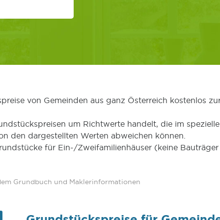
kspreise von Gemeinden aus ganz Österreich kostenlos zu
undstückspreisen um Richtwerte handelt, die im speziellen
von den dargestellten Werten abweichen können.
Grundstücke für Ein-/Zweifamilienhäuser (keine Bauträg
 dem Grundbuch und Maklerinformationen
Grundstückspreise für Gemeind