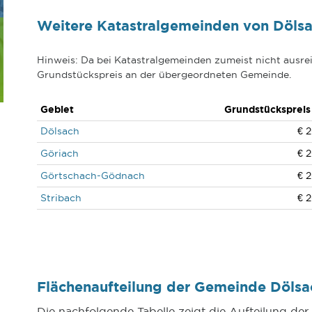
Weitere Katastralgemeinden von Döls
Hinweis: Da bei Katastralgemeinden zumeist nicht ausrei
Grundstückspreis an der übergeordneten Gemeinde.
Gebiet
Grundstückspreis
Dölsach
€ 2
Göriach
€ 2
Görtschach-Gödnach
€ 2
Stribach
€ 2
Flächenaufteilung der Gemeinde Döls
Die nachfolgende Tabelle zeigt die Aufteilung d