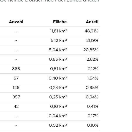
Anzahl
Fläche
Anteil
-
11,81 km²
48,91%
-
5,12 km²
21,19%
-
5,04 km²
20,85%
-
0,63 km²
2,62%
866
0,51 km²
2,12%
67
0,40 km²
1,64%
146
0,23 km²
0,95%
957
0,23 km²
0,94%
42
0,10 km²
0,41%
-
0,04 km²
0,17%
-
0,02 km²
0,10%