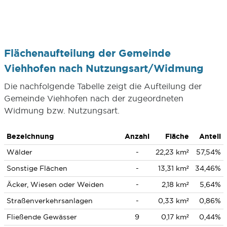
Flächenaufteilung der Gemeinde
Viehhofen nach Nutzungsart/Widmung
Die nachfolgende Tabelle zeigt die Aufteilung der
Gemeinde Viehhofen nach der zugeordneten
Widmung bzw. Nutzungsart.
Bezeichnung
Anzahl
Fläche
Anteil
Wälder
-
22,23 km²
57,54%
Sonstige Flächen
-
13,31 km²
34,46%
Äcker, Wiesen oder Weiden
-
2,18 km²
5,64%
Straßenverkehrsanlagen
-
0,33 km²
0,86%
Fließende Gewässer
9
0,17 km²
0,44%