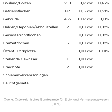
Bauland/Gärten
250
0,17 km²
0,43%
Betriebsflächen
133
0,15 km²
0,38%
Gebäude
455
0,07 km²
0,19%
Halden/Deponien/Abbaustellen
2
0,01 km²
0,02%
Gewässerrandflächen
-
0,01 km²
0,02%
Freizeitflächen
6
0,01 km²
0,02%
Öffentl. Parkplätze
-
0,00 km²
0,01%
Stehende Gewässer
1
0,00 km²
-
Friedhöfe
2
0,00 km²
-
Schienenverkehrsanlagen
-
-
-
Feuchtgebiete
-
-
-
Quelle: Österreichisches Bundesamte für Eich- und Vermessungswesen
(BEV)