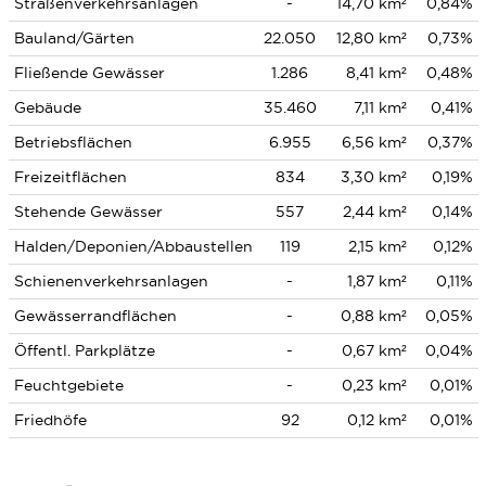
Straßenverkehrsanlagen
-
14,70 km²
0,84%
Bauland/Gärten
22.050
12,80 km²
0,73%
Fließende Gewässer
1.286
8,41 km²
0,48%
Gebäude
35.460
7,11 km²
0,41%
Betriebsflächen
6.955
6,56 km²
0,37%
Freizeitflächen
834
3,30 km²
0,19%
Stehende Gewässer
557
2,44 km²
0,14%
Halden/Deponien/Abbaustellen
119
2,15 km²
0,12%
Schienenverkehrsanlagen
-
1,87 km²
0,11%
Gewässerrandflächen
-
0,88 km²
0,05%
Öffentl. Parkplätze
-
0,67 km²
0,04%
Feuchtgebiete
-
0,23 km²
0,01%
Friedhöfe
92
0,12 km²
0,01%