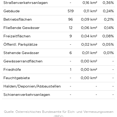
Straßenverkehrsanlagen
-
0,16 km²
0,36%
Gebäude
519
0,11 km²
0,24%
Betriebsflächen
96
0,09 km²
0,21%
Fließende Gewässer
12
0,06 km²
0,14%
Freizeitflächen
9
0,04 km²
0,08%
Öffentl. Parkplätze
-
0,02 km²
0,05%
Stehende Gewässer
6
0,01 km²
0,01%
Gewässerrandflächen
-
0,00 km²
-
Friedhöfe
1
0,00 km²
-
Feuchtgebiete
-
0,00 km²
-
Halden/Deponien/Abbaustellen
-
-
-
Schienenverkehrsanlagen
-
-
-
Quelle: Österreichisches Bundesamte für Eich- und Vermessungswesen
(BEV)