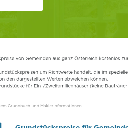
kspreise von Gemeinden aus ganz Österreich kostenlos zu
undstückspreisen um Richtwerte handelt, die im speziellen
von den dargestellten Werten abweichen können.
Grundstücke für Ein-/Zweifamilienhäuser (keine Bauträg
 dem Grundbuch und Maklerinformationen
Grundstückspreise für Gemeind