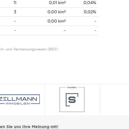
11
0,01 km²
0,04%
3
0,00 km²
0,02%
-
0,00 km²
-
-
-
-
Eich- und Vermessungswesen (BEV)
len Sie uns Ihre Meinung mit!