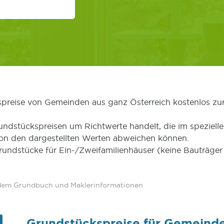
kspreise von Gemeinden aus ganz Österreich kostenlos zu
undstückspreisen um Richtwerte handelt, die im speziellen
von den dargestellten Werten abweichen können.
Grundstücke für Ein-/Zweifamilienhäuser (keine Bauträg
 dem Grundbuch und Maklerinformationen
Grundstückspreise für Gemeind