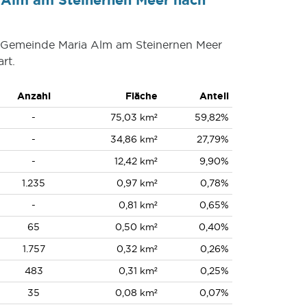
er Gemeinde Maria Alm am Steinernen Meer
rt.
Anzahl
Fläche
Anteil
-
75,03 km²
59,82%
-
34,86 km²
27,79%
-
12,42 km²
9,90%
1.235
0,97 km²
0,78%
-
0,81 km²
0,65%
65
0,50 km²
0,40%
1.757
0,32 km²
0,26%
483
0,31 km²
0,25%
35
0,08 km²
0,07%