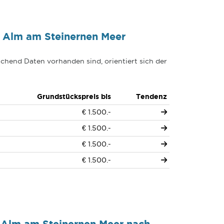
 Alm am Steinernen Meer
chend Daten vorhanden sind, orientiert sich der
Grundstückspreis bis
Tendenz
€ 1.500.-
€ 1.500.-
€ 1.500.-
€ 1.500.-
 Alm am Steinernen Meer nach