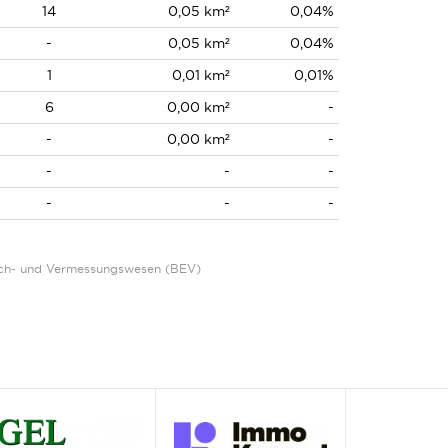
14
0,05 km²
0,04%
-
0,05 km²
0,04%
1
0,01 km²
0,01%
6
0,00 km²
-
-
0,00 km²
-
-
-
-
-
-
-
Eich- und Vermessungswesen (BEV)