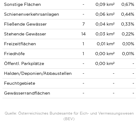
Sonstige Flächen
-
0,09 km²
0,67%
Schienenverkehrsanlagen
-
0,06 km²
0,44%
Fließende Gewässer
7
0,04 km²
0,33%
Stehende Gewässer
14
0,03 km²
0,22%
Freizeitflächen
1
0,01 km²
0,10%
Friedhöfe
1
0,00 km²
0,01%
Öffentl. Parkplätze
-
0,00 km²
-
Halden/Deponien/Abbaustellen
-
-
-
Feuchtgebiete
-
-
-
Gewässerrandflächen
-
-
-
Quelle: Österreichisches Bundesamte für Eich- und Vermessungswesen
(BEV)