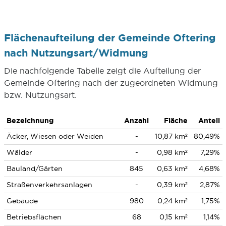
Flächenaufteilung der Gemeinde Oftering
nach Nutzungsart/Widmung
Die nachfolgende Tabelle zeigt die Aufteilung der
Gemeinde Oftering nach der zugeordneten Widmung
bzw. Nutzungsart.
Bezeichnung
Anzahl
Fläche
Anteil
Äcker, Wiesen oder Weiden
-
10,87 km²
80,49%
Wälder
-
0,98 km²
7,29%
Bauland/Gärten
845
0,63 km²
4,68%
Straßenverkehrsanlagen
-
0,39 km²
2,87%
Gebäude
980
0,24 km²
1,75%
Betriebsflächen
68
0,15 km²
1,14%