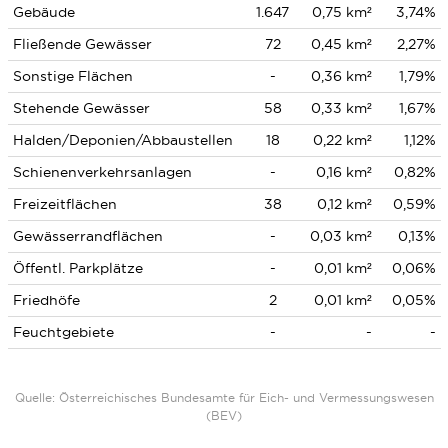
Gebäude
1.647
0,75 km²
3,74%
Fließende Gewässer
72
0,45 km²
2,27%
Sonstige Flächen
-
0,36 km²
1,79%
Stehende Gewässer
58
0,33 km²
1,67%
Halden/Deponien/Abbaustellen
18
0,22 km²
1,12%
Schienenverkehrsanlagen
-
0,16 km²
0,82%
Freizeitflächen
38
0,12 km²
0,59%
Gewässerrandflächen
-
0,03 km²
0,13%
Öffentl. Parkplätze
-
0,01 km²
0,06%
Friedhöfe
2
0,01 km²
0,05%
Feuchtgebiete
-
-
-
Quelle: Österreichisches Bundesamte für Eich- und Vermessungswesen
(BEV)