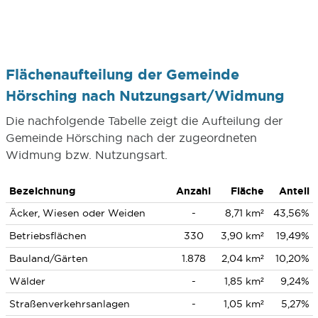
Flächenaufteilung der Gemeinde
Hörsching nach Nutzungsart/Widmung
Die nachfolgende Tabelle zeigt die Aufteilung der
Gemeinde Hörsching nach der zugeordneten
Widmung bzw. Nutzungsart.
Bezeichnung
Anzahl
Fläche
Anteil
Äcker, Wiesen oder Weiden
-
8,71 km²
43,56%
Betriebsflächen
330
3,90 km²
19,49%
Bauland/Gärten
1.878
2,04 km²
10,20%
Wälder
-
1,85 km²
9,24%
Straßenverkehrsanlagen
-
1,05 km²
5,27%