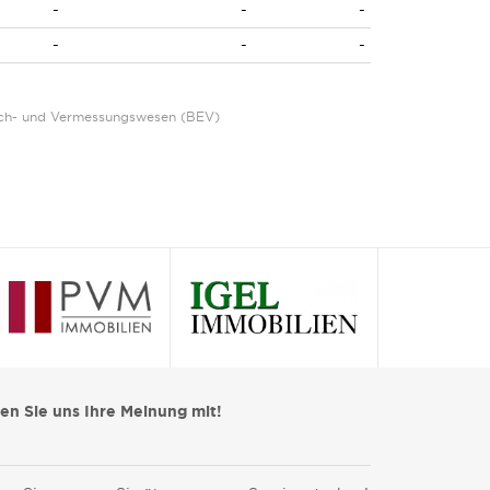
-
-
-
-
-
-
Eich- und Vermessungswesen (BEV)
len Sie uns Ihre Meinung mit!