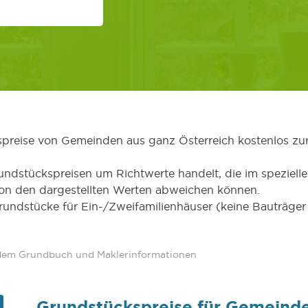
kspreise von Gemeinden aus ganz Österreich kostenlos zu
undstückspreisen um Richtwerte handelt, die im speziellen
von den dargestellten Werten abweichen können.
Grundstücke für Ein-/Zweifamilienhäuser (keine Bauträg
 dem Grundbuch und Maklerinformationen
Grundstückspreise für Gemeinde