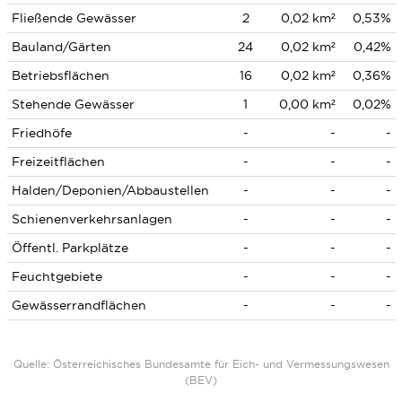
Fließende Gewässer
2
0,02 km²
0,53%
Bauland/Gärten
24
0,02 km²
0,42%
Betriebsflächen
16
0,02 km²
0,36%
Stehende Gewässer
1
0,00 km²
0,02%
Friedhöfe
-
-
-
Freizeitflächen
-
-
-
Halden/Deponien/Abbaustellen
-
-
-
Schienenverkehrsanlagen
-
-
-
Öffentl. Parkplätze
-
-
-
Feuchtgebiete
-
-
-
Gewässerrandflächen
-
-
-
Quelle: Österreichisches Bundesamte für Eich- und Vermessungswesen
(BEV)