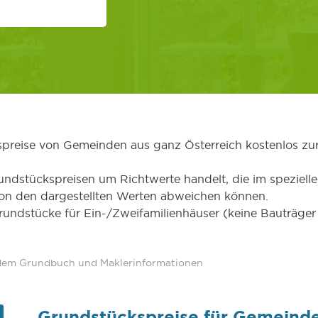
kspreise von Gemeinden aus ganz Österreich kostenlos zu
undstückspreisen um Richtwerte handelt, die im speziellen
von den dargestellten Werten abweichen können.
Grundstücke für Ein-/Zweifamilienhäuser (keine Bauträg
 dem Grundbuch und Maklerinformationen
Grundstückspreise für Gemeind