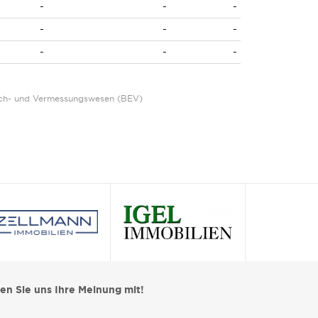
-
-
-
-
-
-
-
-
-
Eich- und Vermessungswesen (BEV)
len Sie uns Ihre Meinung mit!