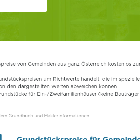
kspreise von Gemeinden aus ganz Österreich kostenlos zu
undstückspreisen um Richtwerte handelt, die im speziellen
von den dargestellten Werten abweichen können.
Grundstücke für Ein-/Zweifamilienhäuser (keine Bauträg
 dem Grundbuch und Maklerinformationen
Grundstückspreise für Gemeinde