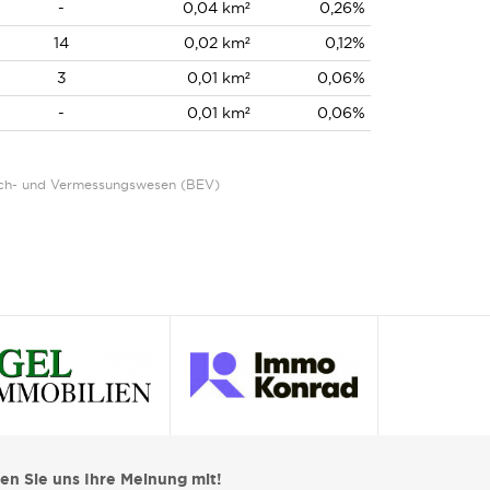
-
0,04 km²
0,26%
14
0,02 km²
0,12%
3
0,01 km²
0,06%
-
0,01 km²
0,06%
Eich- und Vermessungswesen (BEV)
len Sie uns Ihre Meinung mit!