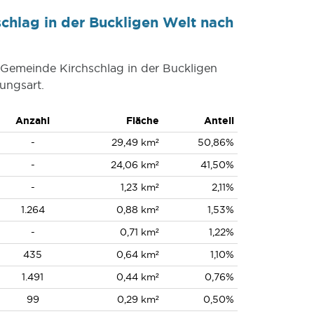
chlag in der Buckligen Welt nach
r Gemeinde Kirchschlag in der Buckligen
ungsart.
Anzahl
Fläche
Anteil
-
29,49 km²
50,86%
-
24,06 km²
41,50%
-
1,23 km²
2,11%
1.264
0,88 km²
1,53%
-
0,71 km²
1,22%
435
0,64 km²
1,10%
1.491
0,44 km²
0,76%
99
0,29 km²
0,50%