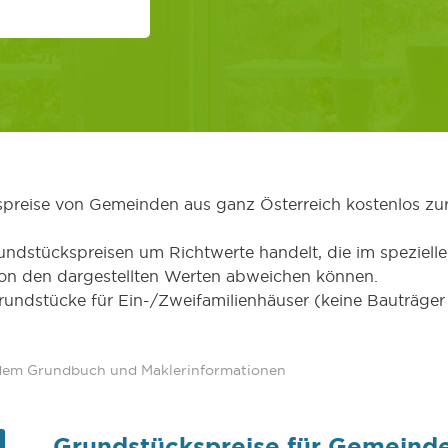
kspreise von Gemeinden aus ganz Österreich kostenlos zu
undstückspreisen um Richtwerte handelt, die im speziellen
von den dargestellten Werten abweichen können.
Grundstücke für Ein-/Zweifamilienhäuser (keine Bauträg
 dem Grundbuch und Maklerinformationen
Grundstückspreise für Gemeinde