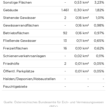
Sonstige Flächen
-
0,53 km²
3,23%
Gebäude
1.461
0,30 km²
1,82%
Stehende Gewässer
2
0,16 km²
1,01%
Gewässerrandflächen
-
0,16 km²
0,98%
Betriebsflächen
92
0,16 km²
0,97%
Fließende Gewässer
13
0,11 km²
0,65%
Freizeitflächen
16
0,10 km²
0,62%
Schienenverkehrsanlagen
-
0,02 km²
0,11%
Friedhöfe
2
0,01 km²
0,05%
Öffentl. Parkplätze
-
0,01 km²
0,05%
Halden/Deponien/Abbaustellen
-
-
-
Feuchtgebiete
-
-
-
Quelle: Österreichisches Bundesamte für Eich- und Vermessungswesen
(BEV)