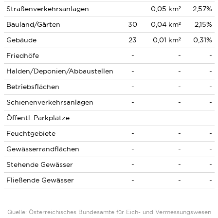
Straßenverkehrsanlagen
-
0,05 km²
2,57%
Bauland/Gärten
30
0,04 km²
2,15%
Gebäude
23
0,01 km²
0,31%
Friedhöfe
-
-
-
Halden/Deponien/Abbaustellen
-
-
-
Betriebsflächen
-
-
-
Schienenverkehrsanlagen
-
-
-
Öffentl. Parkplätze
-
-
-
Feuchtgebiete
-
-
-
Gewässerrandflächen
-
-
-
Stehende Gewässer
-
-
-
Fließende Gewässer
-
-
-
Quelle: Österreichisches Bundesamte für Eich- und Vermessungswesen