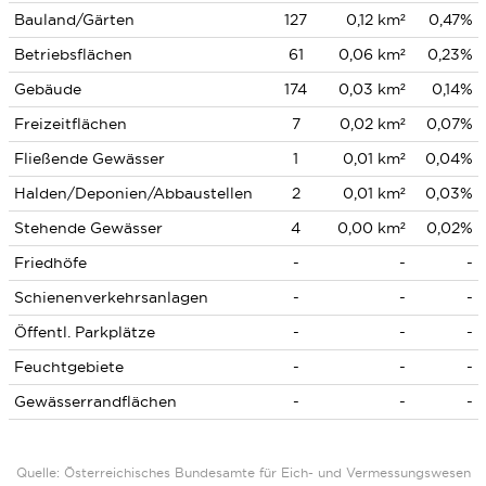
Bauland/Gärten
127
0,12 km²
0,47%
Betriebsflächen
61
0,06 km²
0,23%
Gebäude
174
0,03 km²
0,14%
Freizeitflächen
7
0,02 km²
0,07%
Fließende Gewässer
1
0,01 km²
0,04%
Halden/Deponien/Abbaustellen
2
0,01 km²
0,03%
Stehende Gewässer
4
0,00 km²
0,02%
Friedhöfe
-
-
-
Schienenverkehrsanlagen
-
-
-
Öffentl. Parkplätze
-
-
-
Feuchtgebiete
-
-
-
Gewässerrandflächen
-
-
-
Quelle: Österreichisches Bundesamte für Eich- und Vermessungswesen