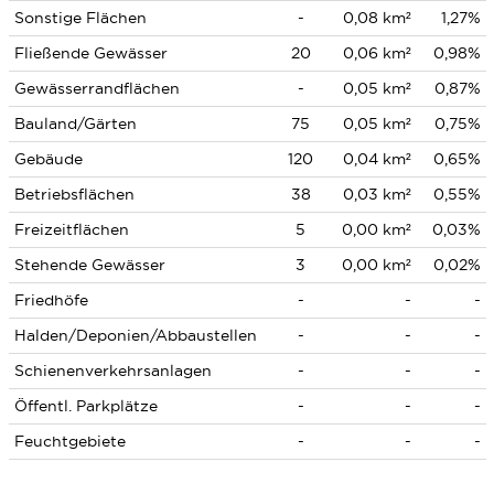
Sonstige Flächen
-
0,08 km²
1,27%
Fließende Gewässer
20
0,06 km²
0,98%
Gewässerrandflächen
-
0,05 km²
0,87%
Bauland/Gärten
75
0,05 km²
0,75%
Gebäude
120
0,04 km²
0,65%
Betriebsflächen
38
0,03 km²
0,55%
Freizeitflächen
5
0,00 km²
0,03%
Stehende Gewässer
3
0,00 km²
0,02%
Friedhöfe
-
-
-
Halden/Deponien/Abbaustellen
-
-
-
Schienenverkehrsanlagen
-
-
-
Öffentl. Parkplätze
-
-
-
Feuchtgebiete
-
-
-