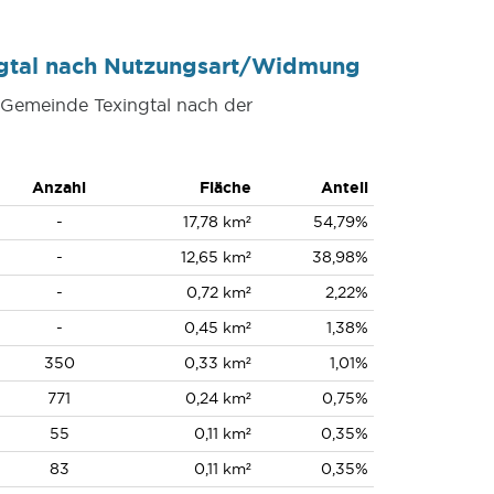
ngtal nach Nutzungsart/Widmung
r Gemeinde Texingtal nach der
Anzahl
Fläche
Anteil
-
17,78 km²
54,79%
-
12,65 km²
38,98%
-
0,72 km²
2,22%
-
0,45 km²
1,38%
350
0,33 km²
1,01%
771
0,24 km²
0,75%
55
0,11 km²
0,35%
83
0,11 km²
0,35%