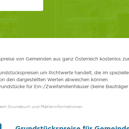
kspreise von Gemeinden aus ganz Österreich kostenlos zu
undstückspreisen um Richtwerte handelt, die im speziellen
von den dargestellten Werten abweichen können.
Grundstücke für Ein-/Zweifamilienhäuser (keine Bauträg
 dem Grundbuch und Maklerinformationen
Grundstückspreise für Gemeinde