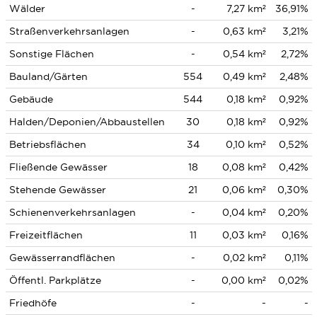
Wälder
-
7,27 km²
36,91%
Straßenverkehrsanlagen
-
0,63 km²
3,21%
Sonstige Flächen
-
0,54 km²
2,72%
Bauland/Gärten
554
0,49 km²
2,48%
Gebäude
544
0,18 km²
0,92%
Halden/Deponien/Abbaustellen
30
0,18 km²
0,92%
Betriebsflächen
34
0,10 km²
0,52%
Fließende Gewässer
18
0,08 km²
0,42%
Stehende Gewässer
21
0,06 km²
0,30%
Schienenverkehrsanlagen
-
0,04 km²
0,20%
Freizeitflächen
11
0,03 km²
0,16%
Gewässerrandflächen
-
0,02 km²
0,11%
Öffentl. Parkplätze
-
0,00 km²
0,02%
Friedhöfe
-
-
-