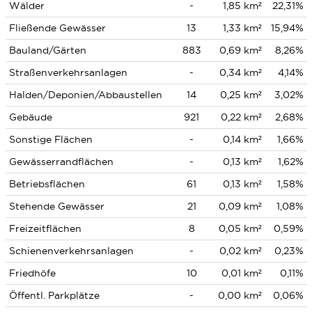
Wälder
-
1,85 km²
22,31%
Fließende Gewässer
13
1,33 km²
15,94%
Bauland/Gärten
883
0,69 km²
8,26%
Straßenverkehrsanlagen
-
0,34 km²
4,14%
Halden/Deponien/Abbaustellen
14
0,25 km²
3,02%
Gebäude
921
0,22 km²
2,68%
Sonstige Flächen
-
0,14 km²
1,66%
Gewässerrandflächen
-
0,13 km²
1,62%
Betriebsflächen
61
0,13 km²
1,58%
Stehende Gewässer
21
0,09 km²
1,08%
Freizeitflächen
8
0,05 km²
0,59%
Schienenverkehrsanlagen
-
0,02 km²
0,23%
Friedhöfe
10
0,01 km²
0,11%
Öffentl. Parkplätze
-
0,00 km²
0,06%